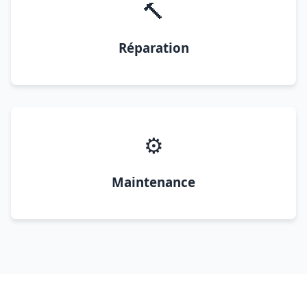
🔨
Réparation
⚙️
Maintenance