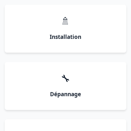
🚿
Installation
🔧
Dépannage