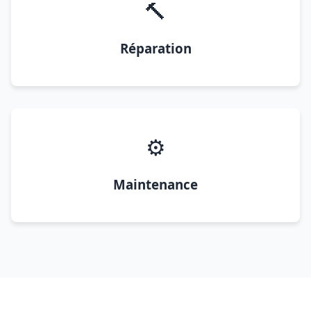
🔨
Réparation
⚙️
Maintenance