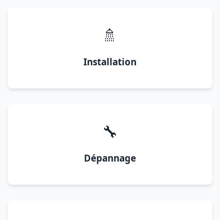
🚿
Installation
🔧
Dépannage