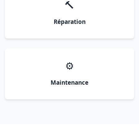
🔨
Réparation
⚙️
Maintenance