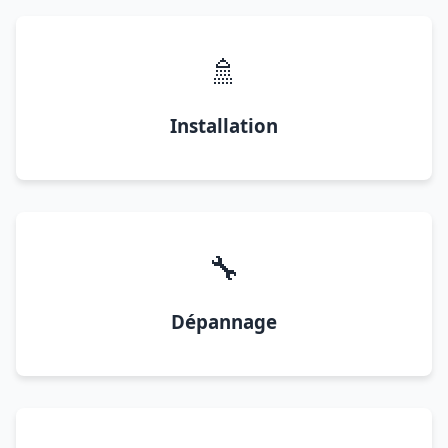
🚿
Installation
🔧
Dépannage