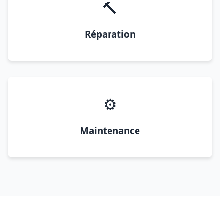
🔨
Réparation
⚙️
Maintenance