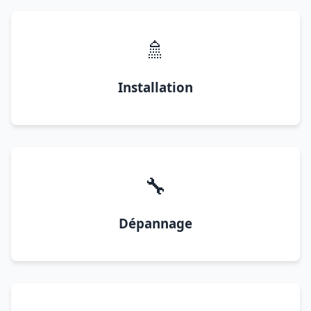
🚿
Installation
🔧
Dépannage