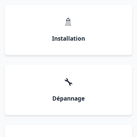
🚿
Installation
🔧
Dépannage