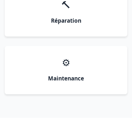
🔨
Réparation
⚙️
Maintenance