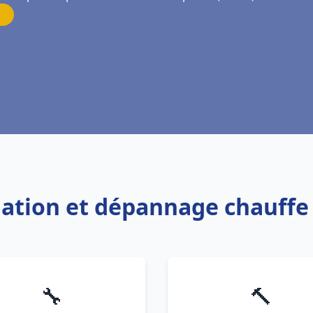
llation et dépannage chauff
🔧
🔨