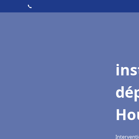
📞
ins
dé
Ho
Intervent