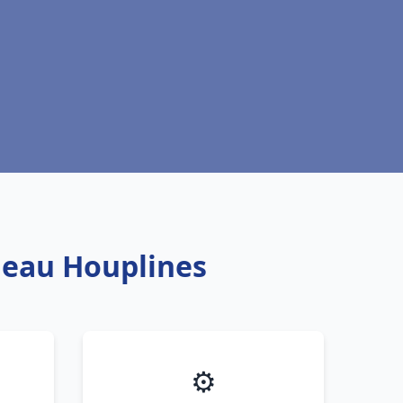
e eau Houplines
⚙️