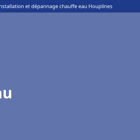
installation et dépannage chauffe eau Houplines
au