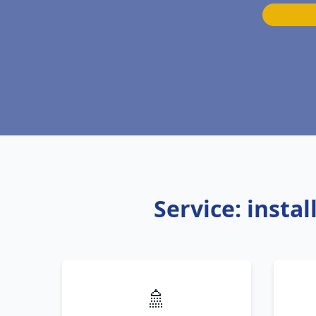
Service: insta
🚿