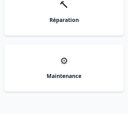
🔨
Réparation
⚙️
Maintenance