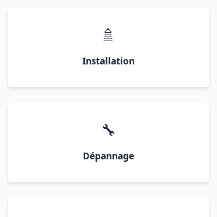
🚿
Installation
🔧
Dépannage