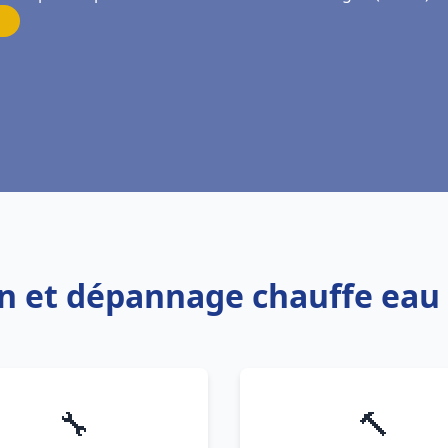
on et dépannage chauffe eau 
🔧
🔨