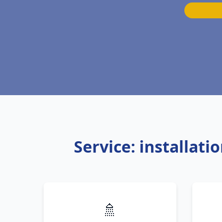
Service: installati
🚿