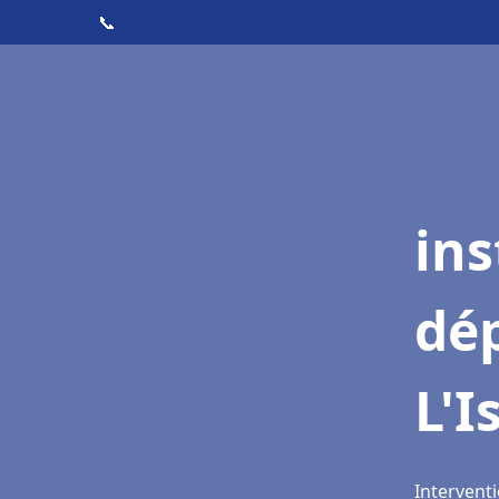
📞
ins
dé
L'I
Interventi