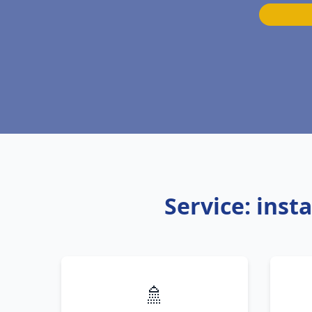
Service: inst
🚿