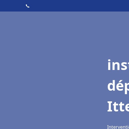
📞
ins
dé
Itt
Interventi