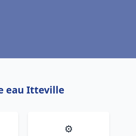
 eau Itteville
⚙️