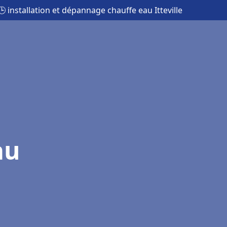
🕒 installation et dépannage chauffe eau Itteville
au