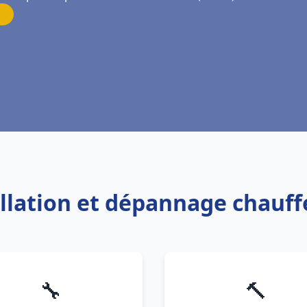
allation et dépannage chauffe
🔧
🔨