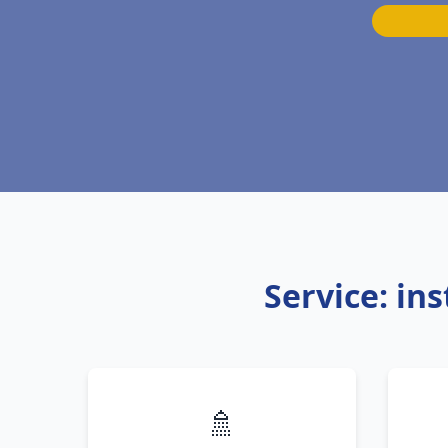
Service: in
🚿