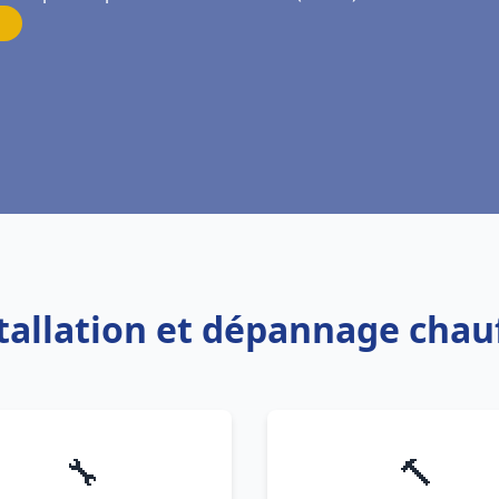
stallation et dépannage chau
🔧
🔨