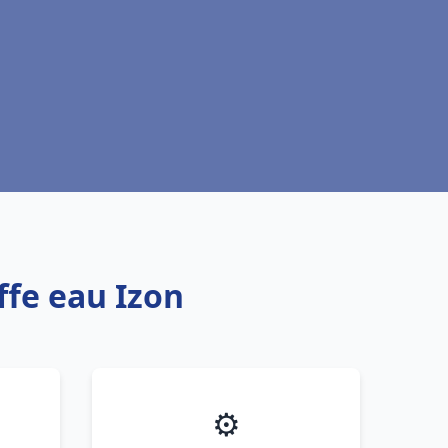
ffe eau Izon
⚙️