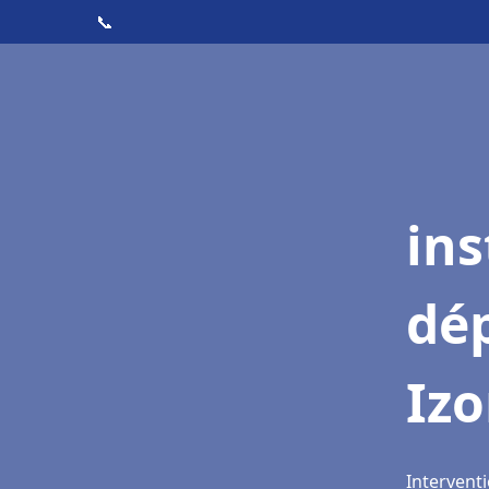
📞
ins
dé
Iz
Interventi