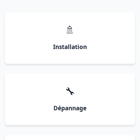
🚿
Installation
🔧
Dépannage