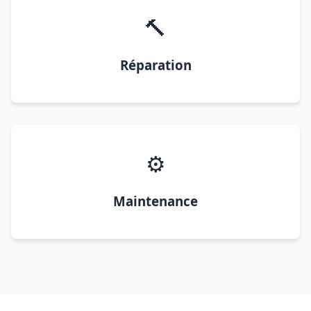
🔨
Réparation
⚙️
Maintenance