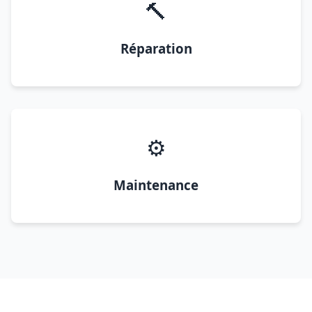
🔨
Réparation
⚙️
Maintenance