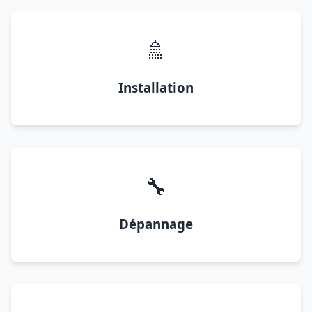
🚿
Installation
🔧
Dépannage