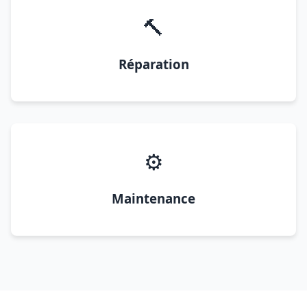
🔨
Réparation
⚙️
Maintenance