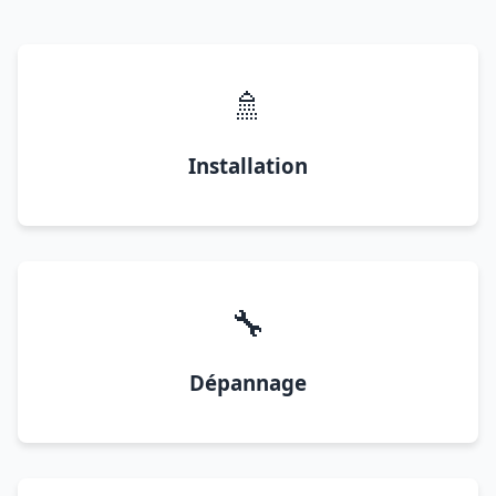
🚿
Installation
🔧
Dépannage