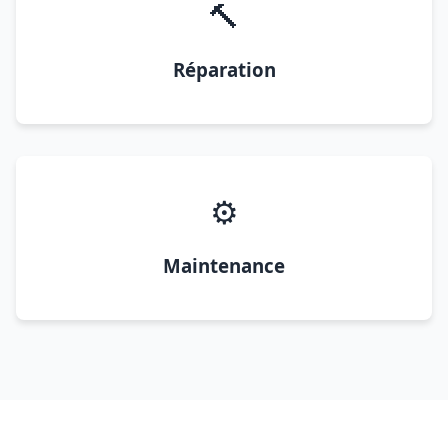
🔨
Réparation
⚙️
Maintenance