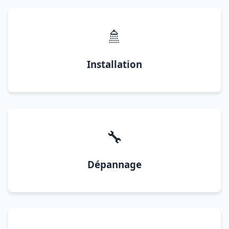
🚿
Installation
🔧
Dépannage