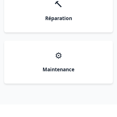
🔨
Réparation
⚙️
Maintenance