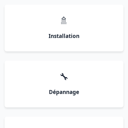
🚿
Installation
🔧
Dépannage