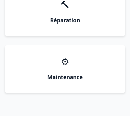
🔨
Réparation
⚙️
Maintenance