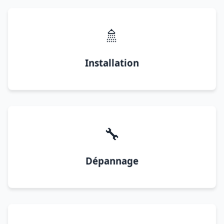
🚿
Installation
🔧
Dépannage