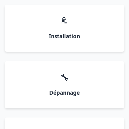
🚿
Installation
🔧
Dépannage