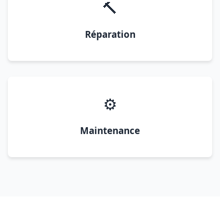
🔨
Réparation
⚙️
Maintenance