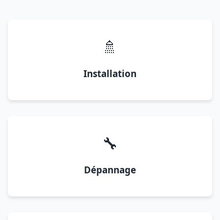
🚿
Installation
🔧
Dépannage