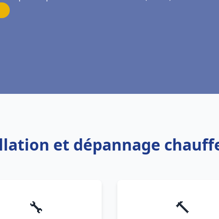
allation et dépannage chauff
🔧
🔨