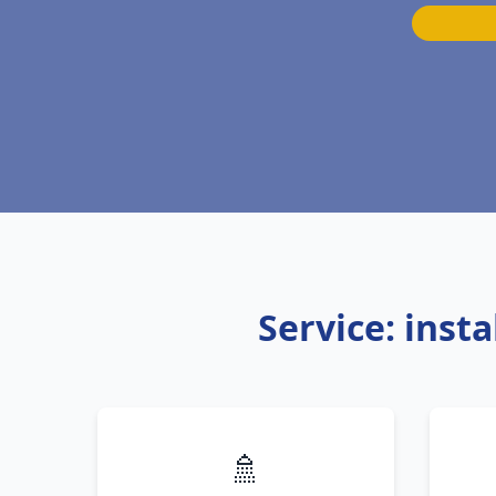
Service: inst
🚿