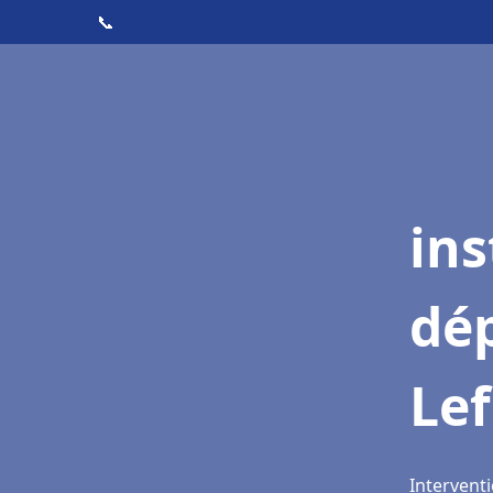
📞
ins
dé
Lef
Interventi