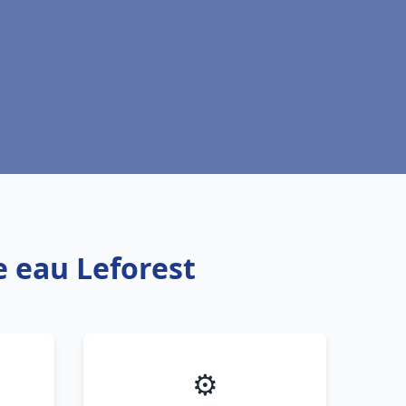
e eau Leforest
⚙️