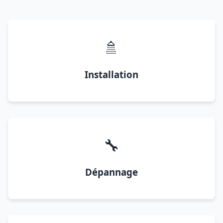
🚿
Installation
🔧
Dépannage