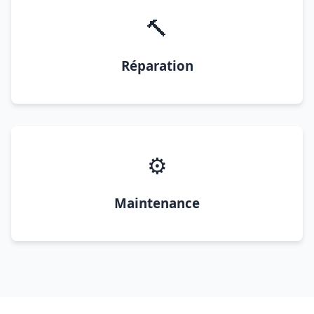
🔨
Réparation
⚙️
Maintenance