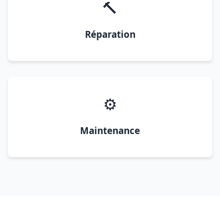
🔨
Réparation
⚙️
Maintenance