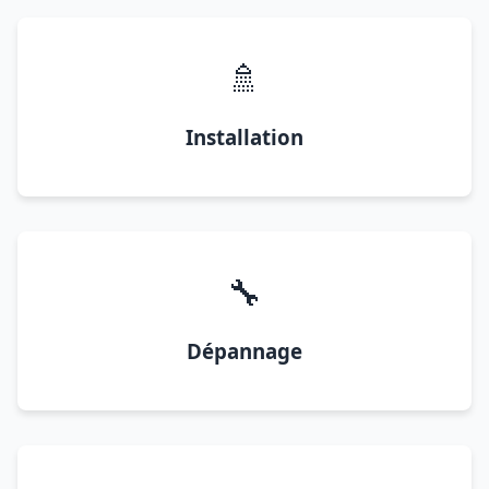
🚿
Installation
🔧
Dépannage