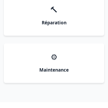
🔨
Réparation
⚙️
Maintenance