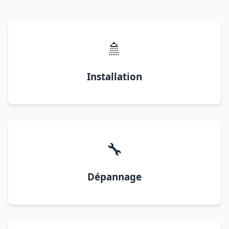
🚿
Installation
🔧
Dépannage