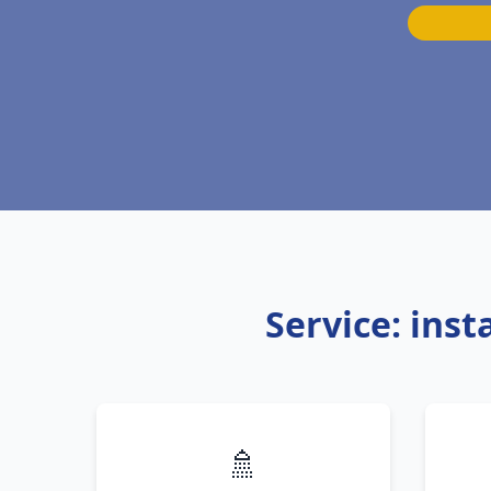
Service: ins
🚿