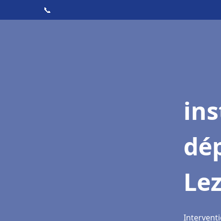
📞
ins
dé
Le
Interventi