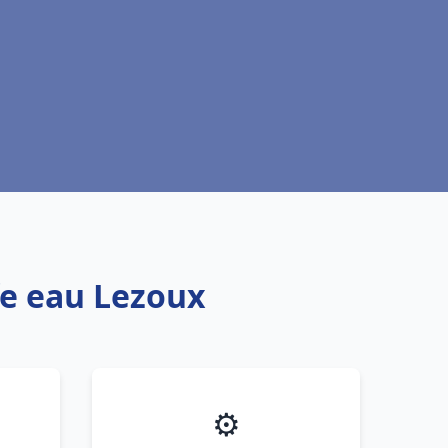
fe eau Lezoux
⚙️