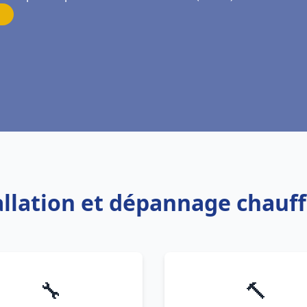
tallation et dépannage chauf
🔧
🔨