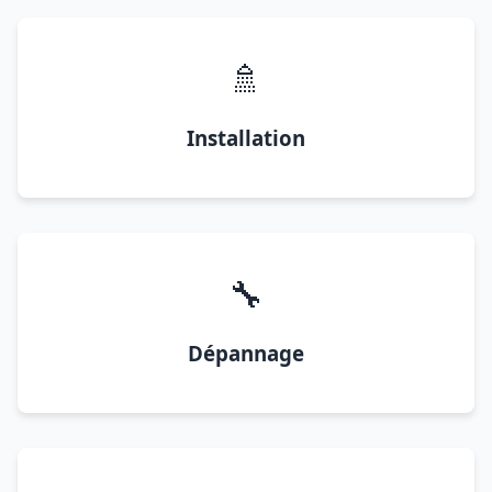
🚿
Installation
🔧
Dépannage