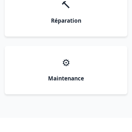
🔨
Réparation
⚙️
Maintenance