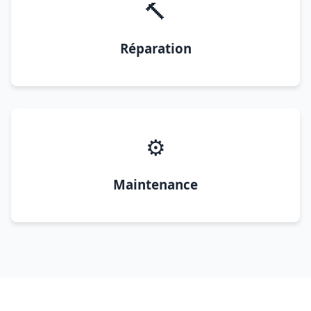
🔨
Réparation
⚙️
Maintenance