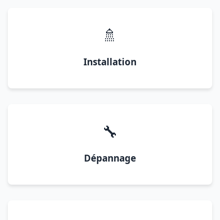
🚿
Installation
🔧
Dépannage