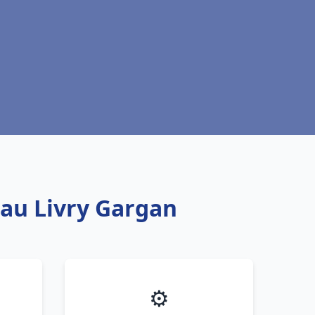
eau Livry Gargan
⚙️