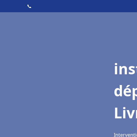
📞
ins
dé
Li
Interventi