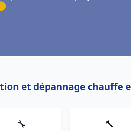
lation et dépannage chauffe 
🔧
🔨