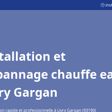
🕒 ins
tallation et
pannage chauffe e
vry Gargan
on rapide et professionnelle à Livry Gargan (93190)