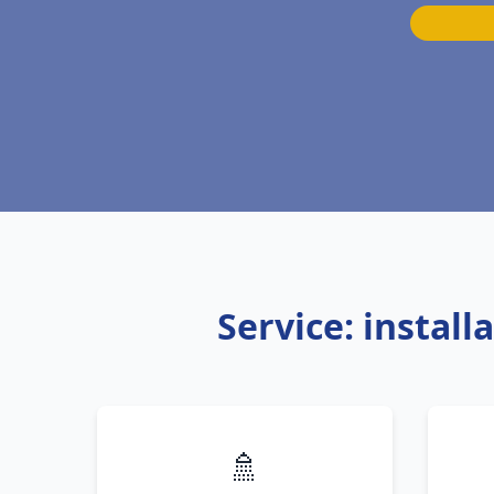
Service: instal
🚿