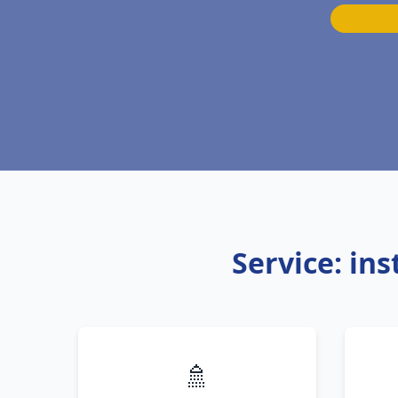
Service: in
🚿