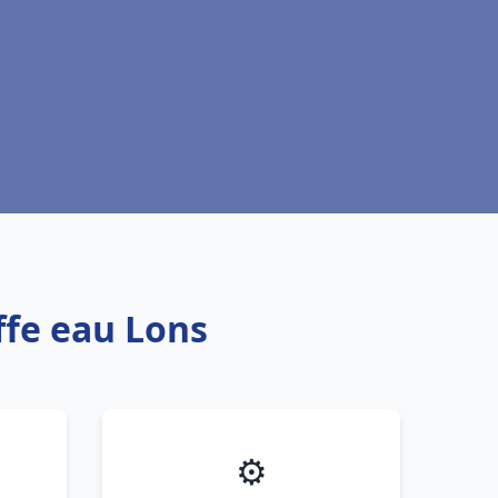
ffe eau Lons
⚙️