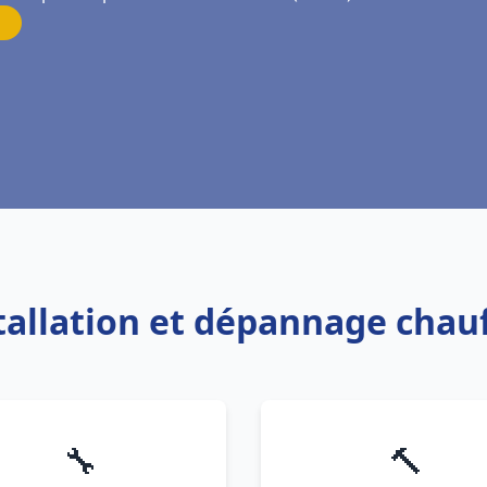
stallation et dépannage chau
🔧
🔨