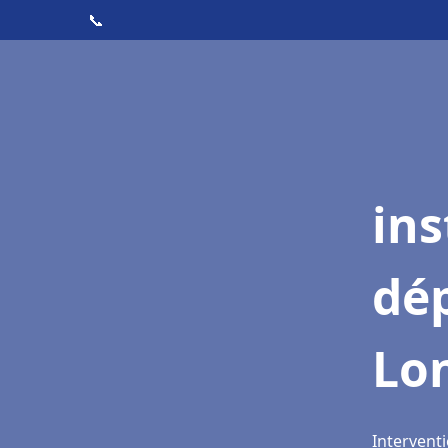
📞
ins
dé
Lo
Interventi