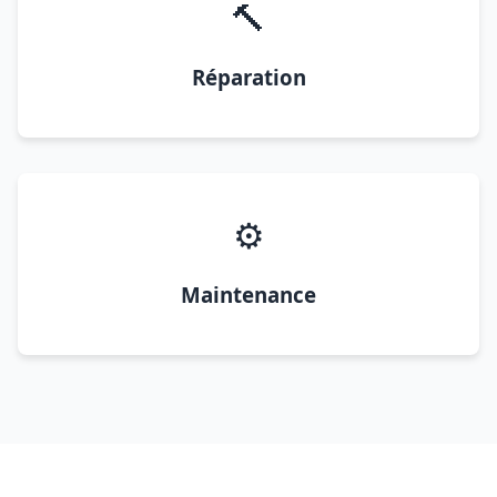
🔨
Réparation
⚙️
Maintenance