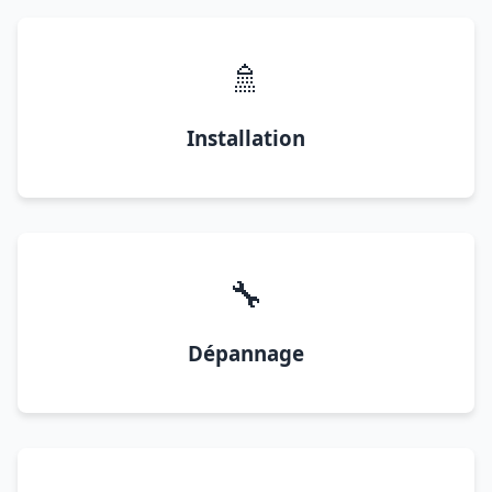
🚿
Installation
🔧
Dépannage