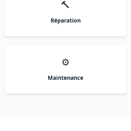
🔨
Réparation
⚙️
Maintenance