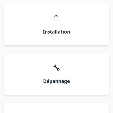
🚿
Installation
🔧
Dépannage