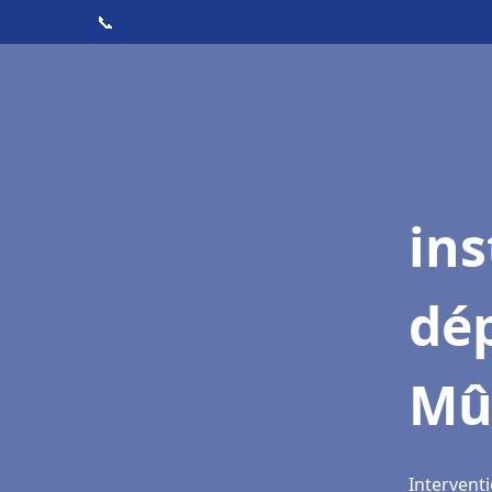
📞
ins
dé
Mû
Intervent