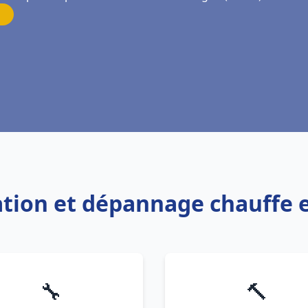
lation et dépannage chauffe
🔧
🔨