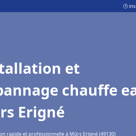
🕒 in
tallation et
pannage chauffe e
rs Erigné
ion rapide et professionnelle à Mûrs Erigné (49130)