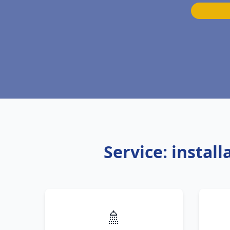
Service: instal
🚿