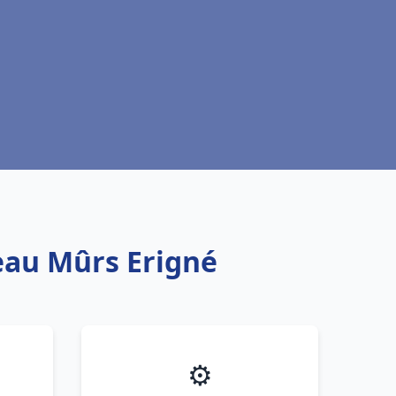
 eau Mûrs Erigné
⚙️