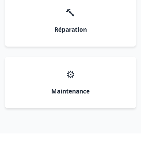
🔨
Réparation
⚙️
Maintenance