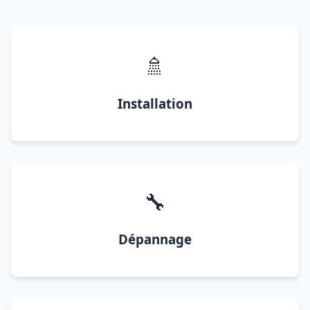
🚿
Installation
🔧
Dépannage