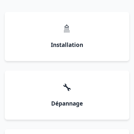
🚿
Installation
🔧
Dépannage