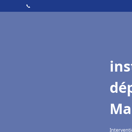
📞
ins
dé
Ma
Intervent