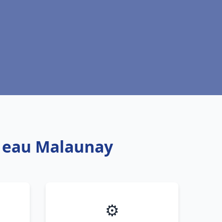
e eau Malaunay
⚙️