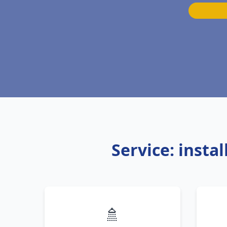
Service: inst
🚿