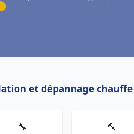
allation et dépannage chauff
🔧
🔨