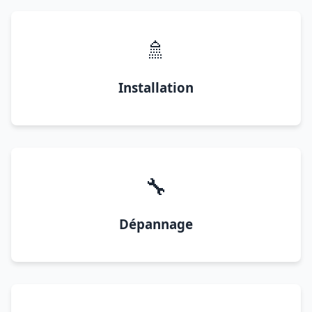
🚿
Installation
🔧
Dépannage