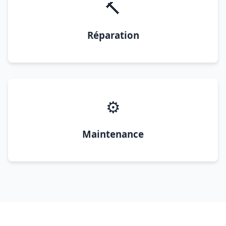
🔨
Réparation
⚙️
Maintenance