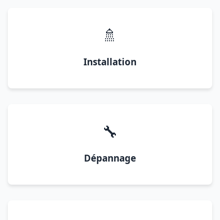
🚿
Installation
🔧
Dépannage