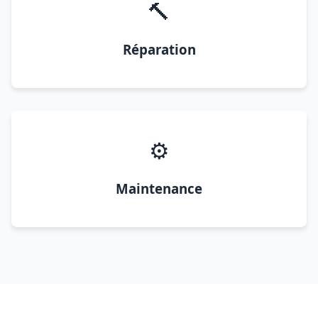
🔨
Réparation
⚙️
Maintenance