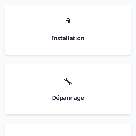
🚿
Installation
🔧
Dépannage