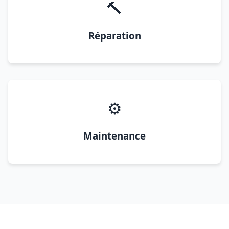
🔨
Réparation
⚙️
Maintenance