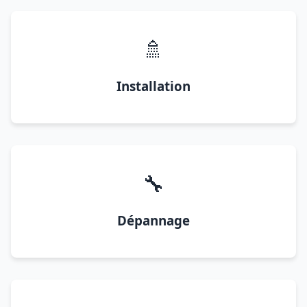
🚿
Installation
🔧
Dépannage