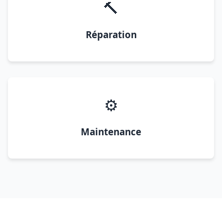
🔨
Réparation
⚙️
Maintenance