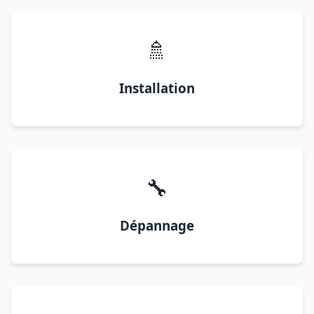
🚿
Installation
🔧
Dépannage