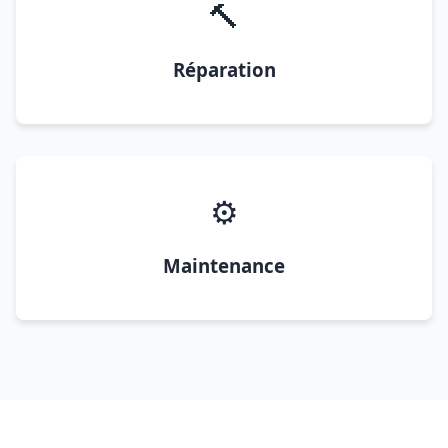
🔨
Réparation
⚙️
Maintenance