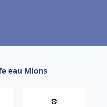
ffe eau Mions
⚙️