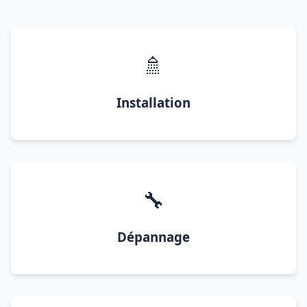
🚿
Installation
🔧
Dépannage