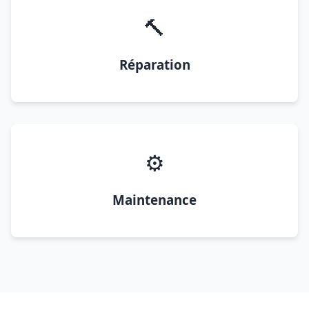
🔨
Réparation
⚙️
Maintenance