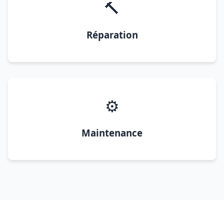
🔨
Réparation
⚙️
Maintenance