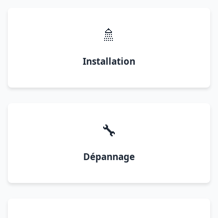
🚿
Installation
🔧
Dépannage