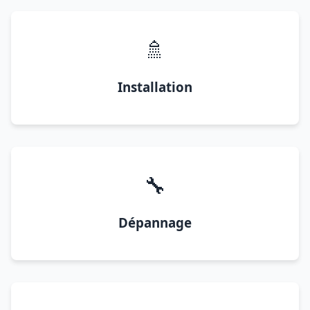
🚿
Installation
🔧
Dépannage