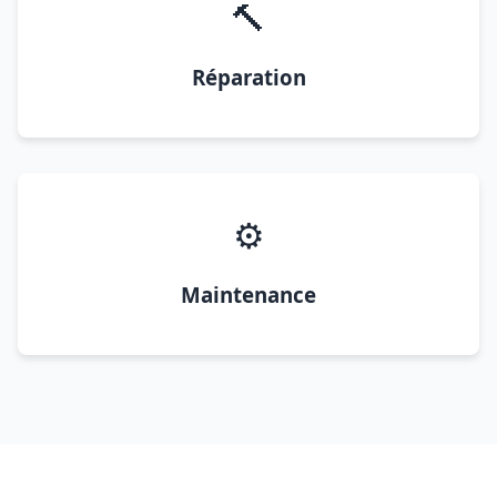
🔨
Réparation
⚙️
Maintenance