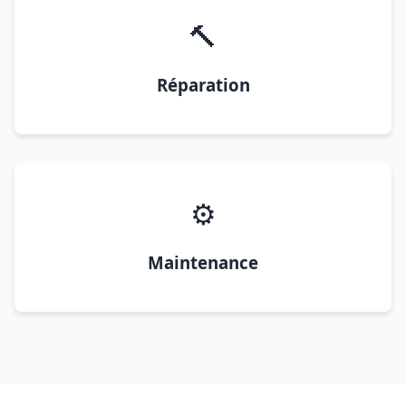
🔨
Réparation
⚙️
Maintenance