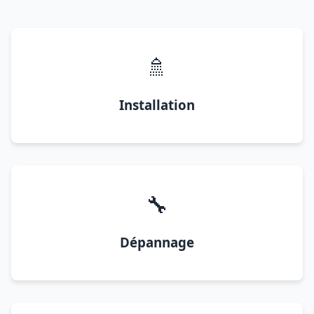
🚿
Installation
🔧
Dépannage