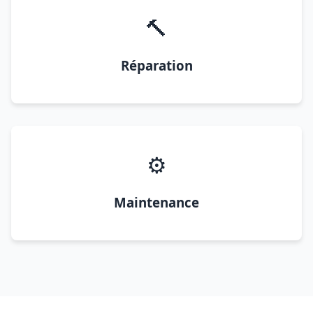
🔨
Réparation
⚙️
Maintenance