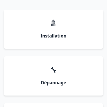
🚿
Installation
🔧
Dépannage