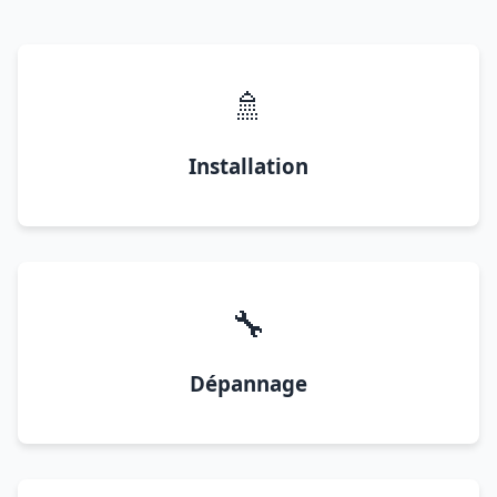
🚿
Installation
🔧
Dépannage