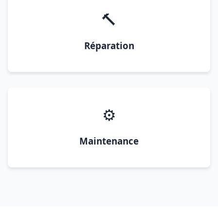
🔨
Réparation
⚙️
Maintenance