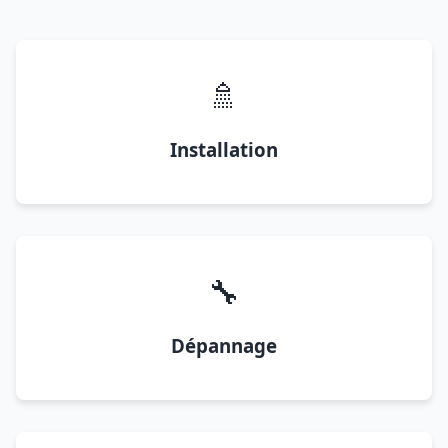
🚿
Installation
🔧
Dépannage