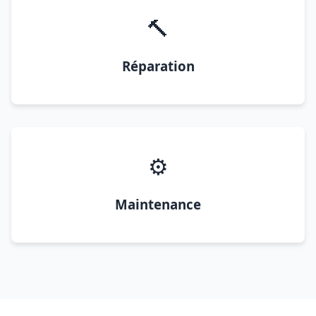
🔨
Réparation
⚙️
Maintenance