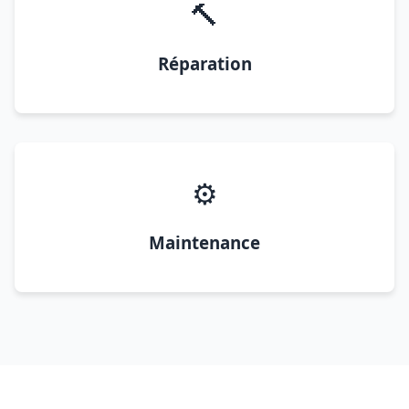
🔨
Réparation
⚙️
Maintenance