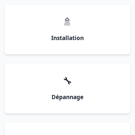
🚿
Installation
🔧
Dépannage