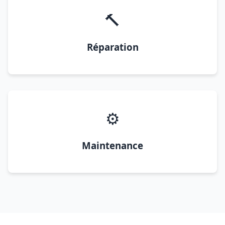
🔨
Réparation
⚙️
Maintenance