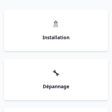
🚿
Installation
🔧
Dépannage