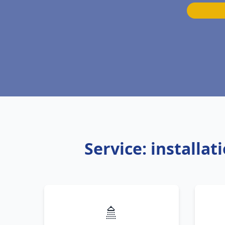
Service: install
🚿