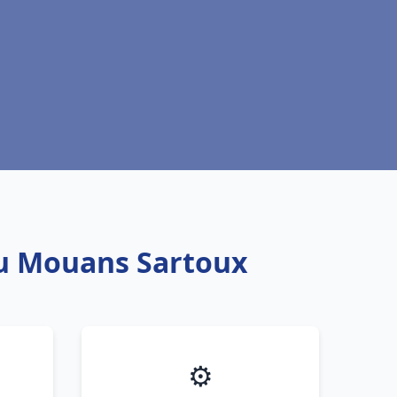
au Mouans Sartoux
⚙️