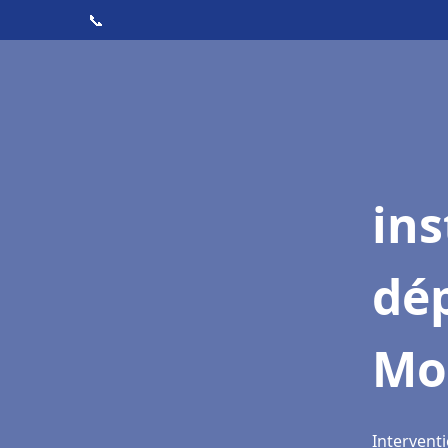
📞
ins
dé
Mo
Intervent