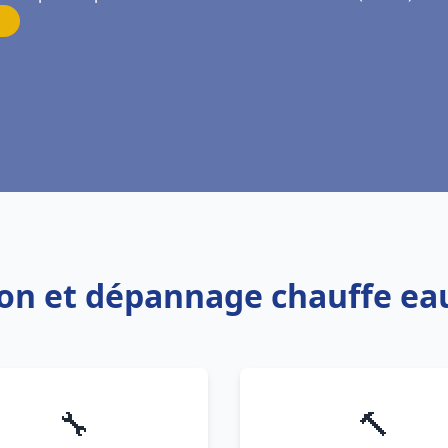
ation et dépannage chauffe e
🔧
🔨