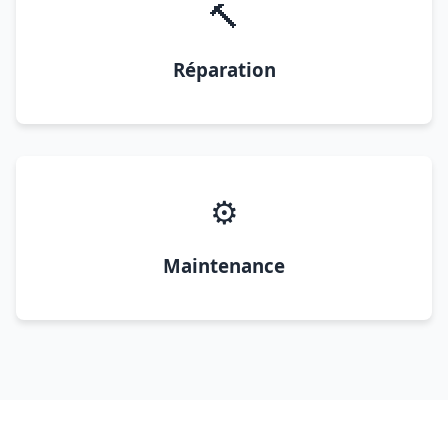
🔨
Réparation
⚙️
Maintenance