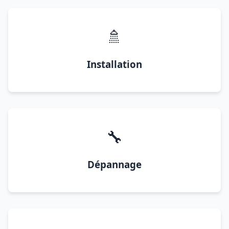
🚿
Installation
🔧
Dépannage